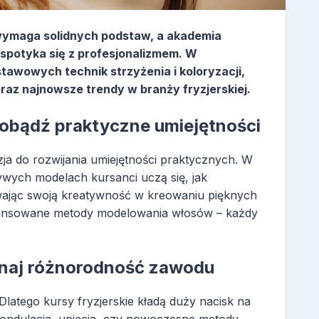
 wymaga solidnych podstaw, a akademia
a spotyka się z profesjonalizmem. W
tawowych technik strzyżenia i koloryzacji,
 oraz najnowsze trendy w branży fryzjerskiej.
zdobądź praktyczne umiejętności
ja do rozwijania umiejętności praktycznych. W
ywych modelach kursanci uczą się, jak
wając swoją kreatywność w kreowaniu pięknych
awansowane metody modelowania włosów – każdy
poznaj różnorodność zawodu
 Dlatego kursy fryzjerskie kładą duży nacisk na
ak ondulacja, upięcia, czy nowoczesne metody