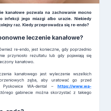
nie kanałowe pozwala na zachowanie mocno
 infekcji jego miazgi albo urazie. Niekiedy
kolejny raz. Kiedy przeprowadza się re-endo?
i ponowne leczenie kanałowe?
wnież re-endo, jest konieczne, gdy poprzednio
e przyniosło rezultatu lub gdy pojawiają się
 leczony kanałowo.
enia kanałowego jest wyleczenie wszelkich
korzeniowych zęba, aby uratować go przed
g Pyskowice WA-dental –
https://www.wa-
órego gabinecie można skorzystać z takiego